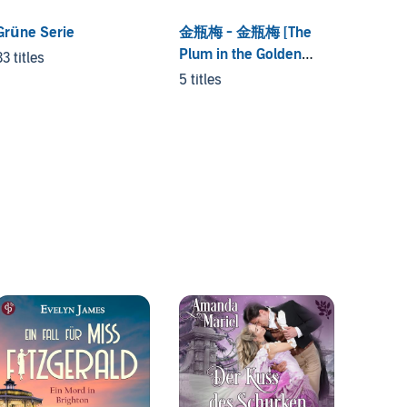
Grüne Serie
金瓶梅 - 金瓶梅 [The
Plum in the Golden
33 titles
Vase]
5 titles