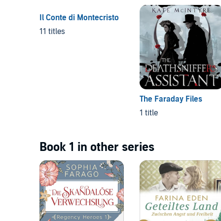
Il Conte di Montecristo
11 titles
The Faraday Files
1 title
Book 1 in other series