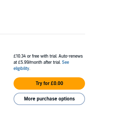
ung bei Bettina Schinko in Berlin. Mit der
ds and music. Mit der Romanlesung
Stolz und
etzt aus der Aston Script Pro. Schlussmusik:
£10.34
or free with trial. Auto-renews
at £5.99/month after trial.
See
eligibility
.
Try for £0.00
More purchase options