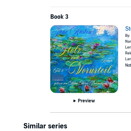
Book 3
St
By:
Nar
Len
Rel
La
Not
Preview
Similar series