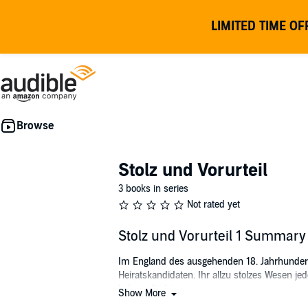
LIMITED TIME OF
Stolz und Vorurteil
3 books in series
Not rated yet
Stolz und Vorurteil 1 Summary
Im England des ausgehenden 18. Jahrhunderts
Heiratskandidaten. Ihr allzu stolzes Wesen je
Lebens findet.
Show More