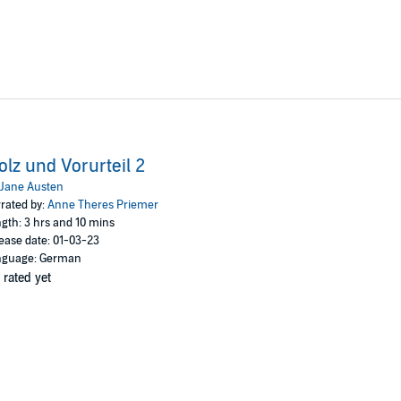
 Gesundheitswesen. Ab 2020 bis 2021 absolvierte sie eine Sprecherausbild
g gab sie ihr Debüt als Hörbuchsprecherin bei der hoerbuchedition wor
n ein erweitertes Hörer-Publikum.
emäldeausschnittes von Claude Monet
Wasserlilien
, 1906. Coverschrift ges
rokofjew.
ition words and music
olz und Vorurteil 2
Jane Austen
rated by:
Anne Theres Priemer
gth: 3 hrs and 10 mins
ease date: 01-03-23
nguage: German
 rated yet