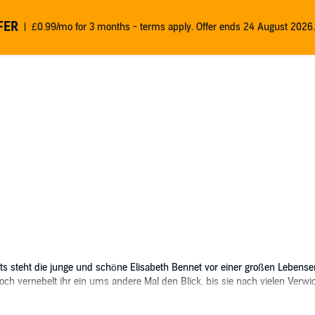
FER
£0.99/mo for 3 months - terms apply. Offer ends 24 August 2026.
 steht die junge und schöne Elisabeth Bennet vor einer großen Lebense
doch vernebelt ihr ein ums andere Mal den Blick, bis sie nach vielen Verwi