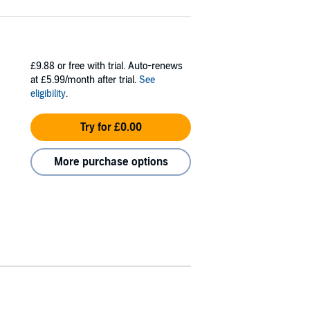
£9.88
or free with trial. Auto-renews
at £5.99/month after trial.
See
eligibility
.
Try for £0.00
More purchase options