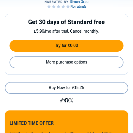
Get 30 days of Standard free
£5.99/mo after trial. Cancel monthly.
Try for £0.00
More purchase options
Buy Now for £15.25
LIMITED TIME OFFER