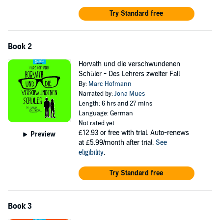
Try Standard free
Book 2
Horvath und die verschwundenen
Schüler - Des Lehrers zweiter Fall
By:
Marc Hofmann
Narrated by:
Jona Mues
Length: 6 hrs and 27 mins
Language: German
Not rated yet
£12.93
or free with trial. Auto-renews
Preview
at £5.99/month after trial.
See
eligibility
.
Try Standard free
Book 3