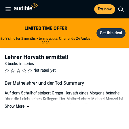
Try now
LIMITED TIME OFFER
£0.99/mo for 3 months - terms apply. Offer ends 24 August
2026.
Lehrer Horvath ermittelt
3 books in series
Not rated yet
Der Mathelehrer und der Tod Summary
Auf dem Schulhof stolpert Gregor Horvath eines Morgens beinahe
über die Leiche eines Kollegen: Der Mathe-Lehrer Michael Menzel ist
offenbar aus einem Fenster gestürzt. Die Ermittlungen übernimmt
Show More
ausgerechnet Horvaths Zwillingsbruder Martin - doch als ein
Doppelmord Freiburg erschüttert, wird der Fall des toten Lehrers als
Selbstmord zu den Akten gelegt.