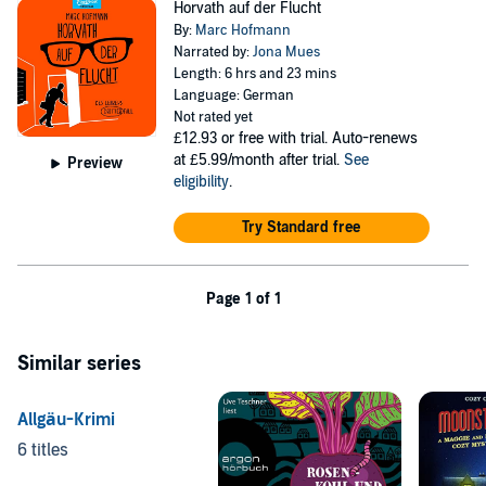
Horvath auf der Flucht
By:
Marc Hofmann
Narrated by:
Jona Mues
Length: 6 hrs and 23 mins
Language: German
Not rated yet
£12.93
or free with trial. Auto-renews
at £5.99/month after trial.
See
Preview
eligibility
.
Try Standard free
Page 1 of 1
Similar series
Allgäu-Krimi
6 titles