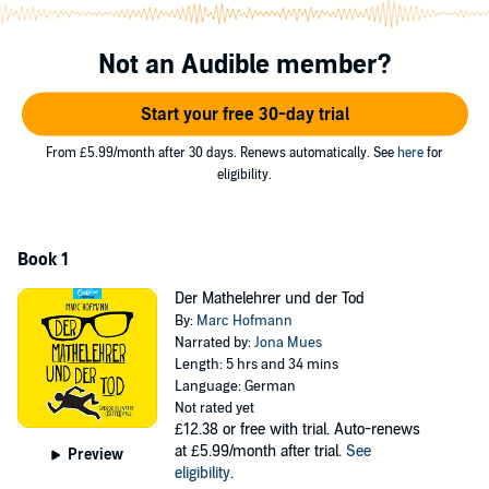
Dem bekennenden Hercule-Poirot-Fan Horvath bleibt also gar nichts
anderes übrig, als selbst Ermittlungen anzustellen. Unterstützt von
einigen Schülern aus seinem Deutschkurs und Martins
Not an Audible member?
geheimnisvoller neuer Assistentin Betty beginnt Horvath
nachzuforschen. Immerhin gibt es an einer Schule zahlreiche
Start your free 30-day trial
Verdächtige: Lehrer, Schüler, Eltern... Nur dem wahren Täter sollte
Horvath lieber nicht zu nahe kommen!
From £5.99/month after 30 days. Renews automatically. See
here
for
eligibility.
©2021 Fine Voices GmbH (P)2021 Spotting Image GmbH
Book 1
Der Mathelehrer und der Tod
By:
Marc Hofmann
Narrated by:
Jona Mues
Length: 5 hrs and 34 mins
Language: German
Not rated yet
£12.38
or free with trial. Auto-renews
at £5.99/month after trial.
See
Preview
eligibility
.