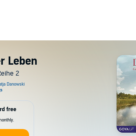
er Leben
eihe 2
rd free
monthly.