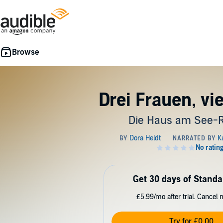
Drei Frauen, vi
Die Haus am See-R
Get 30 days of Standa
£5.99/mo after trial. Cancel 
Try for £0.00