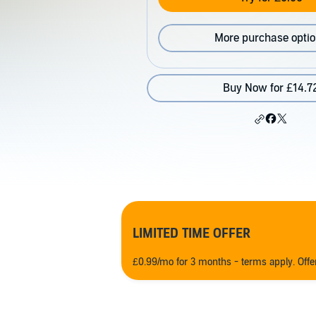
More purchase opti
Buy Now for £14.7
LIMITED TIME OFFER
£0.99/mo for 3 months - terms apply. Off