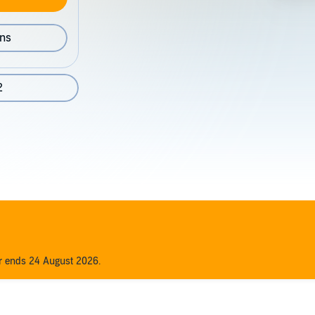
ons
2
er ends 24 August 2026.