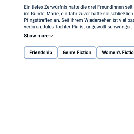
Ein tiefes Zerwürfnis hatte die drei Freundinnen seit
im Bunde, Marie, ein Jahr zuvor hatte sie schließli
Pfingsttreffen an. Seit ihrem Wiedersehen ist viel pa
verloren. Jules Tochter Pia ist ungewollt schwanger
Lebenstraum verabschieden. Doch ihr Treffen im Haus 
unerwartete Richtungen lenken.
Das gleichnamige Buch erscheint bei dtv.
Friendship
Genre Fiction
Women's Ficti
©2021 dtv (P)2021 Jumbo Neue Medien & Verlag