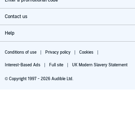
Enter a promotional code
②クリエイティブ作品(詩、小説など)の作成補助
Contact us
③ゲーム内AI
Help
④契約書の作成とレビュー
⑤特定キャラクターの「チャットボット」として使ってみる
Conditions of use
Privacy policy
Cookies
Interest-Based Ads
Full site
UK Modern Slavery Statement
⑥チュータリングと学習支援
© Copyright 1997 - 2026 Audible Ltd.
⑦大学のレポートの補助
⑧AI同士で議論させてみる
Try for £0.00
⑨歴史のifを作ってみる
£5.99 a month after 30 days. Cancel anytime.
⑩レシピの考案
本タイトルには付属資料・PDFが用意されています。ご購入後、