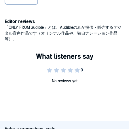
③要約作成
④企画書作成
Editor reviews
「ONLY FROM audible」とは、Audibleのみが提供・販売するデジ
⑤会議のアジェンダ作成
タル音声作品です（オリジナル作品や、独自ナレーション作品
等）。
⑥ビジネス戦略や意思決定の支援
⑦自動タスク管理
⑧課題解決の提案
No reviews yet
⑨コピーライティング
⑩ウェブサイト作成
【専門・日常・遊び編】
① コードの補助