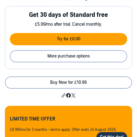
Get 30 days of Standard free
£5.99/mo after trial. Cancel monthly.
Try for £0.00
More purchase options
Buy Now for £10.96
LIMITED TIME OFFER
£0.99/mo for 3 months - terms apply. Offer ends 24 August 2026.