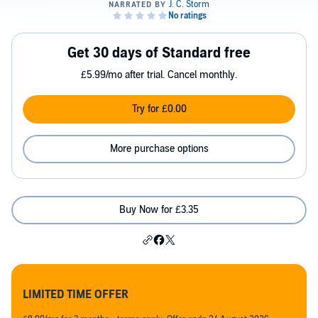
Get 30 days of Standard free
£5.99/mo after trial. Cancel monthly.
Try for £0.00
More purchase options
Buy Now for £3.35
LIMITED TIME OFFER