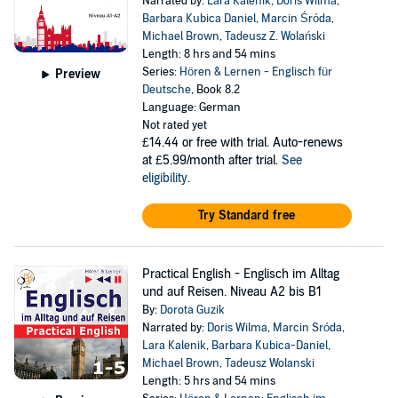
Narrated by:
Lara Kalenik
,
Doris Wilma
,
Barbara Kubica Daniel
,
Marcin Śróda
,
Michael Brown
,
Tadeusz Z. Wolański
Length: 8 hrs and 54 mins
Series:
Hören & Lernen - Englisch für
Preview
Deutsche
, Book 8.2
Language: German
Not rated yet
£14.44
or free with trial. Auto-renews
at £5.99/month after trial.
See
eligibility
.
Try Standard free
Practical English - Englisch im Alltag
und auf Reisen. Niveau A2 bis B1
By:
Dorota Guzik
Narrated by:
Doris Wilma
,
Marcin Sróda
,
Lara Kalenik
,
Barbara Kubica-Daniel
,
Michael Brown
,
Tadeusz Wolanski
Length: 5 hrs and 54 mins