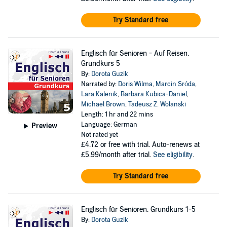
Try Standard free
Englisch für Senioren - Auf Reisen.
Grundkurs 5
By:
Dorota Guzik
Narrated by:
Doris Wilma
,
Marcin Sróda
,
Lara Kalenik
,
Barbara Kubica-Daniel
,
Michael Brown
,
Tadeusz Z. Wolanski
Length: 1 hr and 22 mins
Language: German
Preview
Not rated yet
£4.72
or free with trial. Auto-renews at
£5.99/month after trial.
See eligibility
.
Try Standard free
Englisch für Senioren. Grundkurs 1-5
By:
Dorota Guzik