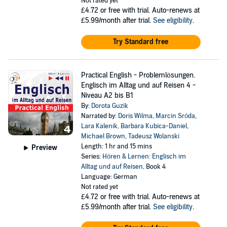
Not rated yet
£4.72
or free with trial. Auto-renews at
£5.99/month after trial.
See eligibility
.
Try Standard free
Practical English - Problemlösungen.
Englisch im Alltag und auf Reisen 4 -
Niveau A2 bis B1
By:
Dorota Guzik
Narrated by:
Doris Wilma
,
Marcin Sróda
,
Lara Kalenik
,
Barbara Kubica-Daniel
,
Michael Brown
,
Tadeusz Wolanski
Length: 1 hr and 15 mins
Preview
Series:
Hören & Lernen: Englisch im
Alltag und auf Reisen
, Book 4
Language: German
Not rated yet
£4.72
or free with trial. Auto-renews at
£5.99/month after trial.
See eligibility
.