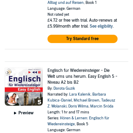
Alltag und auf Reisen
, Book 1
Language: German
Not rated yet
£4.72
or free with trial. Auto-renews at
£5.99/month after trial.
See eligibility
.
Try Standard free
Englisch für Wiedereinsteiger - Die
Welt ums uns herum. Easy English 5 -
Niveau A2 bis B2
By:
Dorota Guzik
Narrated by:
Lara Kalenik
,
Barbara
Kubica-Daniel
,
Michael Brown
,
Tadeusz
Z. Wolanski
,
Doris Wilma
,
Marcin Sróda
Length: 1 hr and 17 mins
Preview
Series:
Hören & Lernen: Englisch für
Wiedereinsteige
, Book 5
Language: German