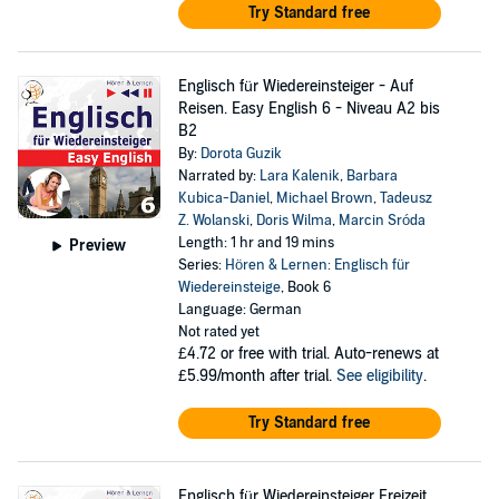
Try Standard free
Englisch für Wiedereinsteiger - Auf
Reisen. Easy English 6 - Niveau A2 bis
B2
By:
Dorota Guzik
Narrated by:
Lara Kalenik
,
Barbara
Kubica-Daniel
,
Michael Brown
,
Tadeusz
Z. Wolanski
,
Doris Wilma
,
Marcin Sróda
Length: 1 hr and 19 mins
Preview
Series:
Hören & Lernen: Englisch für
Wiedereinsteige
, Book 6
Language: German
Not rated yet
£4.72
or free with trial. Auto-renews at
£5.99/month after trial.
See eligibility
.
Try Standard free
Englisch für Wiedereinsteiger Freizeit.