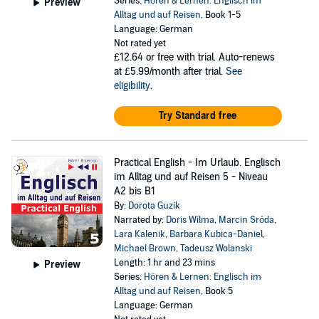
Series:
Hören & Lernen: Englisch im
Preview
Alltag und auf Reisen
, Book 1-5
Language: German
Not rated yet
£12.64
or free with trial. Auto-renews
at £5.99/month after trial.
See
eligibility
.
Try Standard free
Practical English - Im Urlaub. Englisch
im Alltag und auf Reisen 5 - Niveau
A2 bis B1
By:
Dorota Guzik
Narrated by:
Doris Wilma
,
Marcin Sróda
,
Lara Kalenik
,
Barbara Kubica-Daniel
,
Michael Brown
,
Tadeusz Wolanski
Length: 1 hr and 23 mins
Preview
Series:
Hören & Lernen: Englisch im
Alltag und auf Reisen
, Book 5
Language: German