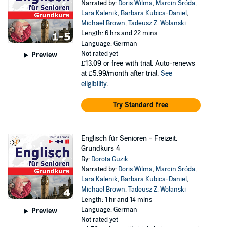
Narrated by:
Doris Wilma
,
Marcin Sróda
,
Lara Kalenik
,
Barbara Kubica-Daniel
,
Michael Brown
,
Tadeusz Z. Wolanski
Length: 6 hrs and 22 mins
Language: German
Not rated yet
Preview
£13.09
or free with trial. Auto-renews
at £5.99/month after trial.
See
eligibility
.
Try Standard free
Englisch für Senioren - Freizeit.
Grundkurs 4
By:
Dorota Guzik
Narrated by:
Doris Wilma
,
Marcin Sróda
,
Lara Kalenik
,
Barbara Kubica-Daniel
,
Michael Brown
,
Tadeusz Z. Wolanski
Length: 1 hr and 14 mins
Language: German
Preview
Not rated yet