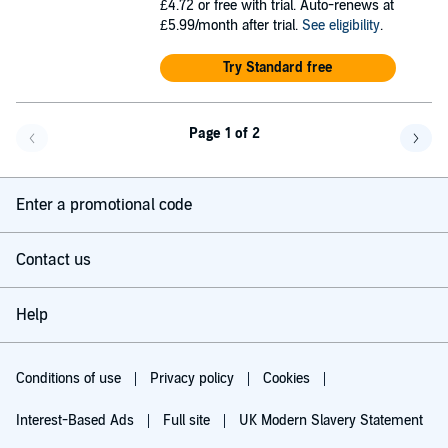
£4.72
or free with trial. Auto-renews at
£5.99/month after trial.
See eligibility
.
Try Standard free
Page 1 of 2
Go back a page
Go f
Enter a promotional code
Contact us
Help
Conditions of use
Privacy policy
Cookies
Interest-Based Ads
Full site
UK Modern Slavery Statement