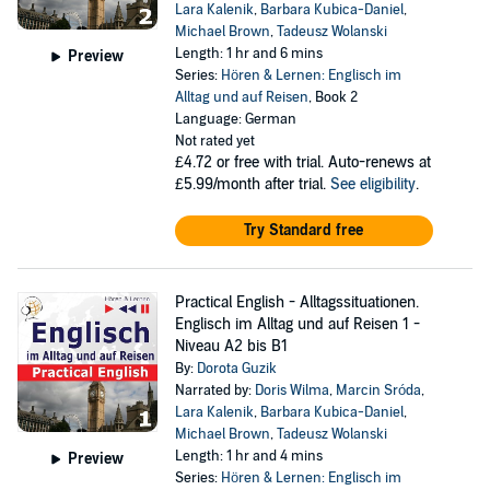
Lara Kalenik
,
Barbara Kubica-Daniel
,
Michael Brown
,
Tadeusz Wolanski
Length: 1 hr and 6 mins
Preview
Series:
Hören & Lernen: Englisch im
Alltag und auf Reisen
, Book 2
Language: German
Not rated yet
£4.72
or free with trial. Auto-renews at
£5.99/month after trial.
See eligibility
.
Try Standard free
Practical English - Alltagssituationen.
Englisch im Alltag und auf Reisen 1 -
Niveau A2 bis B1
By:
Dorota Guzik
Narrated by:
Doris Wilma
,
Marcin Sróda
,
Lara Kalenik
,
Barbara Kubica-Daniel
,
Michael Brown
,
Tadeusz Wolanski
Length: 1 hr and 4 mins
Preview
Series:
Hören & Lernen: Englisch im