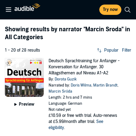
Try now
Showing results by narrator
"Marcin Sroda"
in
All Categories
1 - 20 of 28 results
Popular
Filter
Deutsch Sprachtraining für Anfänger -
Konversation für Anfänger. 30
Alltagsthemen auf Niveau A1-A2
By:
Dorota Guzik
Narrated by:
Doris Wilma
,
Martin Brandt
,
Marcin Sróda
Length: 2 hrs and 7 mins
Language: German
Preview
Not rated yet
£10.59
or free with trial. Auto-renews
at £5.99/month after trial.
See
eligibility
.