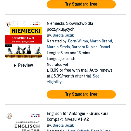
Try Standard free
Niemiecki. Słownictwo dla
początkujących
By:
Dorota Guzik
Narrated by:
Doris Wilma
,
Martin Brand
,
Marcin Śróda
,
Barbara Kubica-Daniel
Length: 6 hrs and 16 mins
Language: polish
Not rated yet
Preview
£13.09
or free with trial. Auto-renews
at £5.99/month after trial.
See
eligibility
.
Try Standard free
Englisch für Anfänger - Grundkurs
Kompakt. Niveau A1-A2
By:
Dorota Guzik