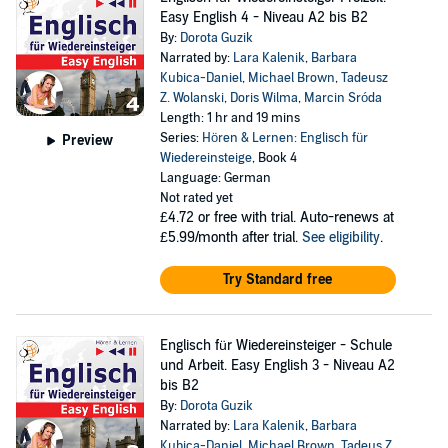
Easy English 4 - Niveau A2 bis B2
By:
Dorota Guzik
Narrated by:
Lara Kalenik
,
Barbara
Kubica-Daniel
,
Michael Brown
,
Tadeusz
Z. Wolanski
,
Doris Wilma
,
Marcin Sróda
Length: 1 hr and 19 mins
Series:
Hören & Lernen: Englisch für
Preview
Wiedereinsteige
, Book 4
Language: German
Not rated yet
£4.72
or free with trial. Auto-renews at
£5.99/month after trial.
See eligibility
.
Try Standard free
Englisch für Wiedereinsteiger - Schule
und Arbeit. Easy English 3 - Niveau A2
bis B2
By:
Dorota Guzik
Narrated by:
Lara Kalenik
,
Barbara
Kubica-Daniel
,
Michael Brown
,
Tadeus Z.