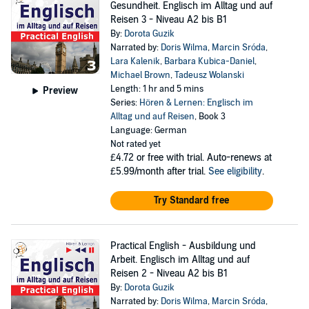
Gesundheit. Englisch im Alltag und auf
Reisen 3 - Niveau A2 bis B1
By:
Dorota Guzik
Narrated by:
Doris Wilma
,
Marcin Sróda
,
Lara Kalenik
,
Barbara Kubica-Daniel
,
Michael Brown
,
Tadeusz Wolanski
Length: 1 hr and 5 mins
Preview
Series:
Hören & Lernen: Englisch im
Alltag und auf Reisen
, Book 3
Language: German
Not rated yet
£4.72
or free with trial. Auto-renews at
£5.99/month after trial.
See eligibility
.
Try Standard free
Practical English - Ausbildung und
Arbeit. Englisch im Alltag und auf
Reisen 2 - Niveau A2 bis B1
By:
Dorota Guzik
Narrated by:
Doris Wilma
,
Marcin Sróda
,