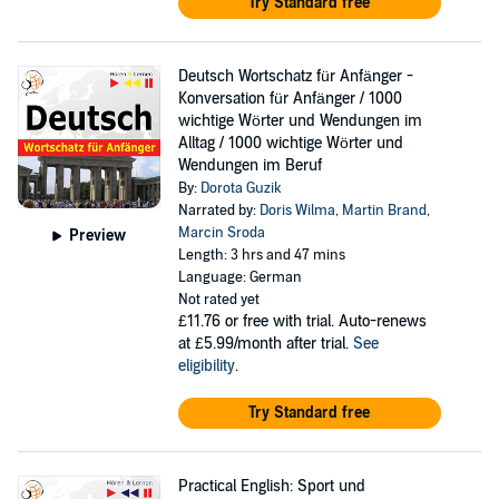
Try Standard free
Deutsch Wortschatz für Anfänger -
Konversation für Anfänger / 1000
wichtige Wörter und Wendungen im
Alltag / 1000 wichtige Wörter und
Wendungen im Beruf
By:
Dorota Guzik
Narrated by:
Doris Wilma
,
Martin Brand
,
Marcin Sroda
Preview
Length: 3 hrs and 47 mins
Language: German
Not rated yet
£11.76
or free with trial. Auto-renews
at £5.99/month after trial.
See
eligibility
.
Try Standard free
Practical English: Sport und