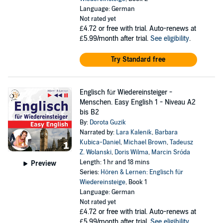
Language: German
Not rated yet
£4.72
or free with trial. Auto-renews at
£5.99/month after trial.
See eligibility
.
Try Standard free
Englisch für Wiedereinsteiger -
Menschen. Easy English 1 - Niveau A2
bis B2
By:
Dorota Guzik
Narrated by:
Lara Kalenik
,
Barbara
Kubica-Daniel
,
Michael Brown
,
Tadeusz
Z. Wolanski
,
Doris Wilma
,
Marcin Sróda
Length: 1 hr and 18 mins
Preview
Series:
Hören & Lernen: Englisch für
Wiedereinsteige
, Book 1
Language: German
Not rated yet
£4.72
or free with trial. Auto-renews at
£5.99/month after trial.
See eligibility
.