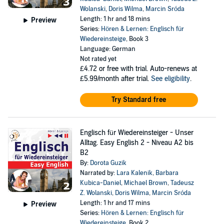
Wolanski
,
Doris Wilma
,
Marcin Sróda
Length: 1 hr and 18 mins
Preview
Series:
Hören & Lernen: Englisch für
Wiedereinsteige
, Book 3
Language: German
Not rated yet
£4.72
or free with trial. Auto-renews at
£5.99/month after trial.
See eligibility
.
Try Standard free
Englisch für Wiedereinsteiger - Unser
Alltag. Easy English 2 - Niveau A2 bis
B2
By:
Dorota Guzik
Narrated by:
Lara Kalenik
,
Barbara
Kubica-Daniel
,
Michael Brown
,
Tadeusz
Z. Wolanski
,
Doris Wilma
,
Marcin Sróda
Length: 1 hr and 17 mins
Preview
Series:
Hören & Lernen: Englisch für
Wiedereinsteige
, Book 2