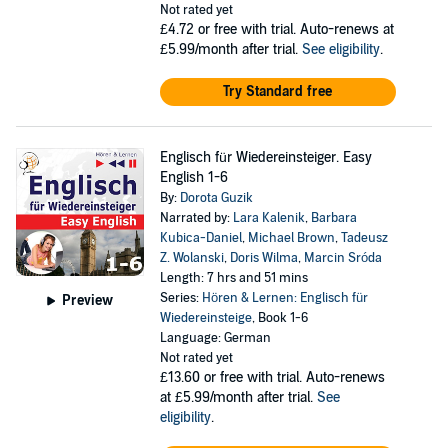
Not rated yet
£4.72
or free with trial. Auto-renews at
£5.99/month after trial.
See eligibility
.
Try Standard free
Englisch für Wiedereinsteiger. Easy
English 1-6
By:
Dorota Guzik
Narrated by:
Lara Kalenik
,
Barbara
Kubica-Daniel
,
Michael Brown
,
Tadeusz
Z. Wolanski
,
Doris Wilma
,
Marcin Sróda
Length: 7 hrs and 51 mins
Series:
Hören & Lernen: Englisch für
Preview
Wiedereinsteige
, Book 1-6
Language: German
Not rated yet
£13.60
or free with trial. Auto-renews
at £5.99/month after trial.
See
eligibility
.