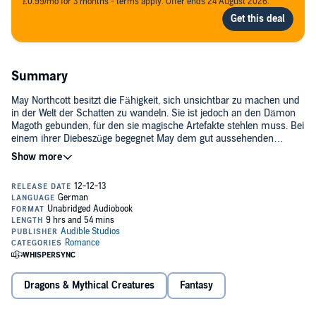
£0.99/mo for 3 months - terms apply. Offer ends 24 August 2026.
Summary
May Northcott besitzt die Fähigkeit, sich unsichtbar zu machen und
in der Welt der Schatten zu wandeln. Sie ist jedoch an den Dämon
Magoth gebunden, für den sie magische Artefakte stehlen muss. Bei
einem ihrer Diebeszüge begegnet May dem gut aussehenden
Anführer der Silberdrachen, Gabriel Tauhou. Dieser erkennt in May
>> Diese ungekürzte Hörbuch-Fassung genießt du exklusiv nur bei
sofort seine Seelengefährtin. Obwohl sich auch May zu ihm
Audible.
hingezogen fühlt, sträubt sie sich zunächst gegen ihre Gefühle. Doch
wenn ein Drache einmal in Liebe entbrannt ist, gibt er so schnell
©2011 Egmont Lyx (P)2013 Audible Studios
nicht auf…
Dragons & Mythical Creatures
Fantasy