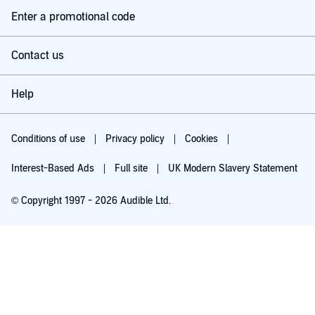
Enter a promotional code
Contact us
Help
Conditions of use
Privacy policy
Cookies
Interest-Based Ads
Full site
UK Modern Slavery Statement
© Copyright 1997 - 2026 Audible Ltd.
Try for £0.00
£5.99 a month after 30 days. Cancel anytime.