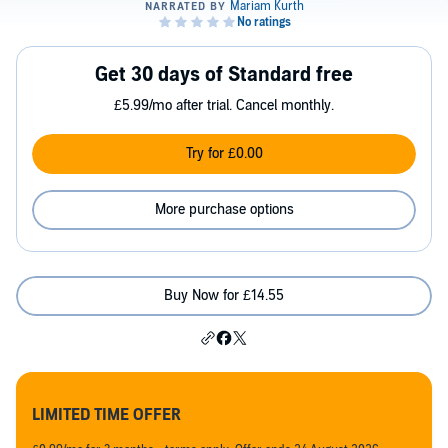
Get 30 days of Standard free
£5.99/mo after trial. Cancel monthly.
Try for £0.00
More purchase options
Buy Now for £14.55
LIMITED TIME OFFER