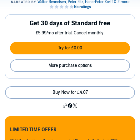
Get 30 days of Standard free
£5.99/mo after trial. Cancel monthly.
Try for £0.00
More purchase options
Buy Now for £4.07
LIMITED TIME OFFER