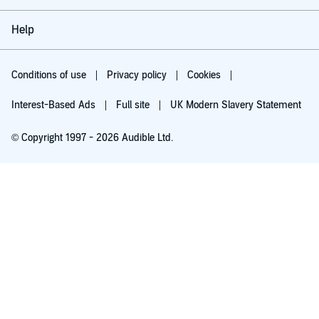
Help
Conditions of use
Privacy policy
Cookies
Interest-Based Ads
Full site
UK Modern Slavery Statement
© Copyright 1997 - 2026 Audible Ltd.
Try for £0.00
£5.99 a month after 30 days. Cancel anytime.