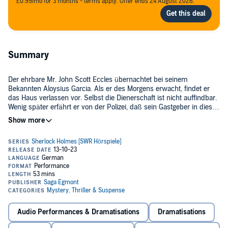
£0.99/mo for 3 months - terms apply. Offer ends 24 August 2026.
Summary
Der ehrbare Mr. John Scott Eccles übernachtet bei seinem
Bekannten Aloysius Garcia. Als er des Morgens erwacht, findet er
das Haus verlassen vor. Selbst die Dienerschaft ist nicht auffindbar.
Wenig später erfährt er von der Polizei, daß sein Gastgeber in dieser
Nacht auf freiem Feld ermordet wurde. Natürlich gerät Eccles in
©2021 SAGA Egmont (P)2021 SAGA Egmont
Verdacht. Nur Sherlock Holmes verfolgt eine ganz andere Spur...
Audio Performances & Dramatisations
Dramatisations