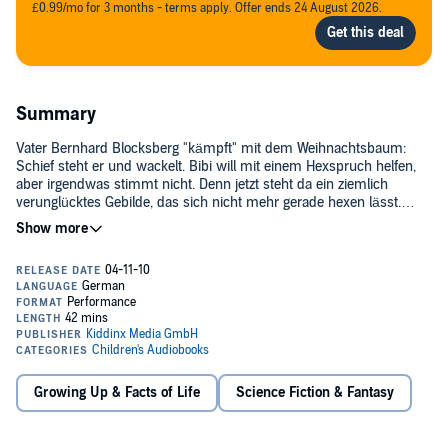
£0.99/mo for 3 months - terms apply. Offer ends 24 August 2026.
Summary
Vater Bernhard Blocksberg "kämpft" mit dem Weihnachtsbaum:
Schief steht er und wackelt. Bibi will mit einem Hexspruch helfen,
aber irgendwas stimmt nicht. Denn jetzt steht da ein ziemlich
verunglücktes Gebilde, das sich nicht mehr gerade hexen lässt.
Warum? Mit den Rückhexsprüchen zur Weihnachtszeit ist das
nämlich so eine Sache.©1998 KIDDINX Entertainment GmbH
(P)1998 KIDDINX Entertainment GmbH
Growing Up & Facts of Life
Science Fiction & Fantasy