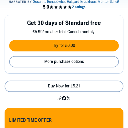
Get 30 days of Standard free
£5.99/mo after trial. Cancel monthly.
Try for £0.00
More purchase options
Buy Now for £5.21
LIMITED TIME OFFER