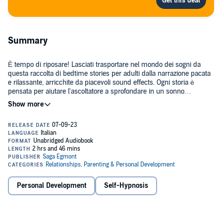
Summary
È tempo di riposare! Lasciati trasportare nel mondo dei sogni da
questa raccolta di bedtime stories per adulti dalla narrazione pacata
e rilassante, arricchite da piacevoli sound effects. Ogni storia è
pensata per aiutare l'ascoltatore a sprofondare in un sonno
profondo. Cosa aspetti allora? Scegli la tua preferita, chiudi gli occhi
e lasciati guidare dalle parole...
Che si tratti del soggiorno in una baita di montagna, della
preparazione di una squisita torta al cioccolato o della spiegazione
delle origini del burraco, del racconto dell'antica battaglia di
Maratona, della descrizione di una costellazione o del volo
immaginifico a bordo di una nuvola, l'unica cosa certa è che queste
storie della buonanotte ti assicureranno un sonno profondo, felice e
SleepyCast. Storie per dormire meglio
è una serie di audiolibri di
ristoratore.
bedtime stories per adulti con sound effects rilassanti, ideati per
favorire un sereno riposo. Lasciati cullare dalla voce narrante e dagli
Personal Development
Self-Hypnosis
effetti sonori, e immergiti in mondi rassicuranti e tranquilli.
Roberta Marasco è una scrittrice e traduttrice italiana che vive e