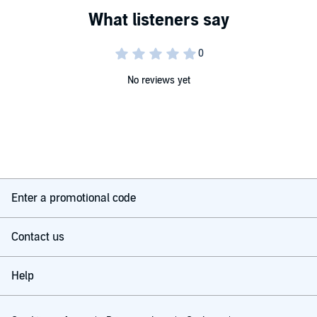
lavora in Spagna. I suoi romanzi rosa e per ragazzi sono stati
pubblicati da alcune delle maggiori case editrici italiane e tradotti in
Olanda, Germania e Bulgaria.
©2023 SAGA Egmont (P)2023 SAGA Egmont
No reviews yet
Enter a promotional code
Contact us
Help