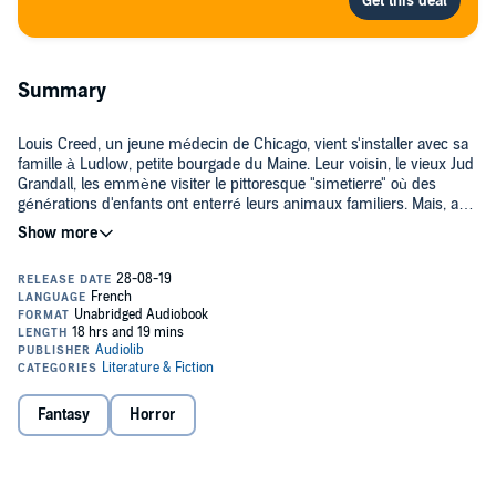
Summary
Louis Creed, un jeune médecin de Chicago, vient s'installer avec sa
famille à Ludlow, petite bourgade du Maine. Leur voisin, le vieux Jud
Grandall, les emmène visiter le pittoresque "simetierre" où des
générations d'enfants ont enterré leurs animaux familiers. Mais, au-
delà de ce "simetierre", tout au fond de la forêt, se trouvent les terres
sacrées des Indiens, lieu interdit qui séduit pourtant par ses
Une plongée dans un monde paranormal et horrifique, aussi
monstrueuses promesses. Un drame atroce va bientôt déchirer
réjouissante qu'angoissante. Simetierre, classé au premier rang des
l'existence des Creed, et l'on se retrouve happé dans un suspense
best-sellers mondiaux, a été porté au cinéma à deux reprises.
cauchemardesque...
©2019 Audiolib (P)2019 Audiolib
Fantasy
Horror