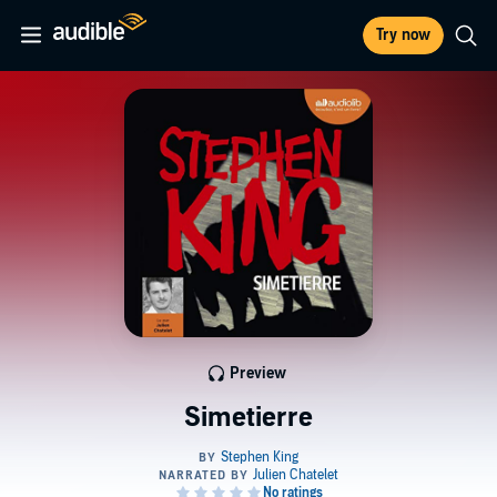
Try now
Preview
Simetierre