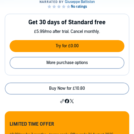
Get 30 days of Standard free
£5.99/mo after trial. Cancel monthly.
Try for £0.00
More purchase options
Buy Now for £10.80
LIMITED TIME OFFER