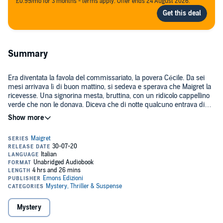
£0.99/mo for 3 months - terms apply. Offer ends 24 August 2026.
Summary
Era diventata la favola del commissariato, la povera Cécile. Da sei
mesi arrivava lì di buon mattino, si sedeva e sperava che Maigret la
ricevesse. Una signorina mesta, bruttina, con un ridicolo cappellino
verde che non le donava. Diceva che di notte qualcuno entrava di
soppiatto nell'appartamento in cui viveva con una vecchia zia
©1942 / 2000 / 2020 Titolo originale: "Cécile est morte." Georges
inferma, proprietaria di tutta la palazzina. Finché un giorno Cécile
Simenon Limited. All rights reserved. / Adelphi Edizioni S.p.A.
scompare lasciando un messaggio: "Stanotte è accaduta una
Milano. All rights reserved. / GEORGES SIMENON, all rights reserved
terribile tragedia."
/ MAIGRET Georges Simenon Limited. All rights reserved.
Illustrazione di copertina di Ferenc Pintér / Eredi Pintér. Tradotto da
Germana Cantoni De Rossi (P)2020 Emons Italia S.r.l.
Mystery