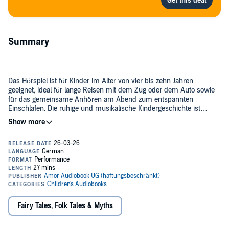
Summary
Das Hörspiel ist für Kinder im Alter von vier bis zehn Jahren
geeignet, ideal für lange Reisen mit dem Zug oder dem Auto sowie
für das gemeinsame Anhören am Abend zum entspannten
Einschlafen. Die ruhige und musikalische Kindergeschichte ist
pädagogisch wertvoll und vermittelt kindgerecht Wissen und Werte
wie Freundschaft, Mut und Selbstvertrauen. In dem qualitativ
hochwertigen Kinderhörspiel lernen wir magische, märchenhafte
©2026 Amor Audiobook UG (haftungsbeschränkt) (P)2026 Amor
Figuren kennen, die Fantasie und Kreativität fördern. Im
Audiobook UG (haftungsbeschränkt)
kindgerechten Hörspiel
Aschenputtel
sind das zeitlose Märchen der
Brüder Grimm und die sprühende Musik von Gioachino Rossini
verwoben. Aus der Küche geht es für das mutige Mädchen über
Ball, Kleid und verlorenen Schuh bis ins Königsschloss. Gemeine
Stiefschwestern, eine strenge Stiefmutter und ein hoffnungsvoller
Prinz sorgen für Spannung, Witz und Gefühl.
Fairy Tales, Folk Tales & Myths