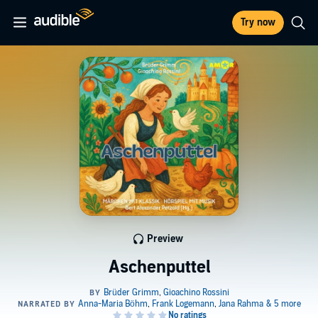
Try now
Preview
Aschenputtel