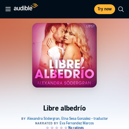
Try now
Libre albedrío