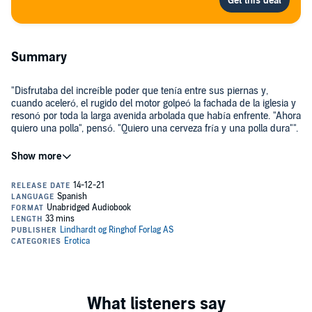
Summary
"Disfrutaba del increíble poder que tenía entre sus piernas y,
cuando aceleró, el rugido del motor golpeó la fachada de la iglesia y
resonó por toda la larga avenida arbolada que había enfrente. "Ahora
quiero una polla", pensó. "Quiero una cerveza fría y una polla dura"".
No es un día fácil para Julia, pero alguien con su determinación no
se deja amilanar fácilmente. Sabe lo que quiere y por eso decide
visitar a Mattias. Juntos vivirán una ardiente noche de sexo que no
solo desencadenará toda su pasión, sino que también la liberará de
sus propias ataduras.
Alexandra Södergran es una autora sueca anónima de relatos
eróticos. Sus historias a menudo lidian con temas tabú de manera
excitante e innovadora. Ha escrito más de veinte relatos eróticos.
Reservado para adultos.
©2021 LUST (P)2021 LUST