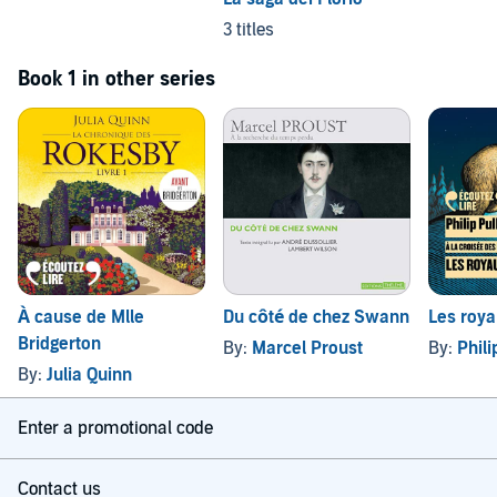
3 titles
Book 1 in other series
À cause de Mlle
Du côté de chez Swann
Les roy
Bridgerton
By:
Marcel Proust
By:
Phil
By:
Julia Quinn
Enter a promotional code
Contact us