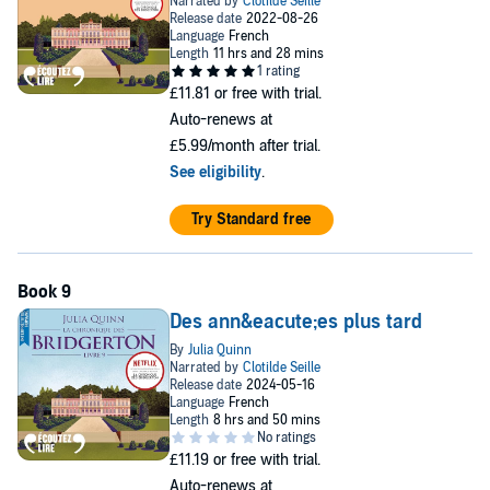
£11.81
or free with trial.
Auto-renews at
£5.99/month after trial.
See eligibility
.
Try Standard free
Des ann&eacute;es plus tard
£11.19
or free with trial.
Auto-renews at