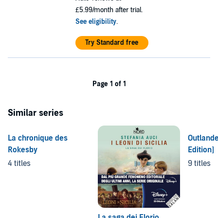
£5.99/month after trial.
See eligibility
.
Try Standard free
Page 1 of 1
Similar series
La chronique des
Outland
Rokesby
Edition]
4 titles
9 titles
La saga dei Florio