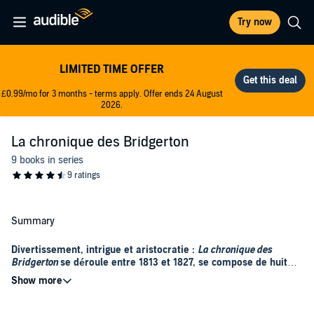
Try now
LIMITED TIME OFFER
£0.99/mo for 3 months - terms apply. Offer ends 24 August
2026.
La chronique des Bridgerton
9 books in series
Summary
Divertissement, intrigue et aristocratie :
La chronique des
Bridgerton
se déroule entre 1813 et 1827, se compose de huit
livres audio basés sur la série de livres éponyme de Julia
Quinn. Chacun à leur tour, les huit enfants de feu le vicomte
Popularisée sur le petit écran grâce à la série produite par Shonda
Bridgerton et de la vicomtesse Violet Bridgerton sont mis en
Rhimes (
Grey's Anatomy
et
Scandale
) et Chris Van Dusen, diffusée
vedette : Anthony, Benedict, Colin, Daphné, Eloise, Francesca,