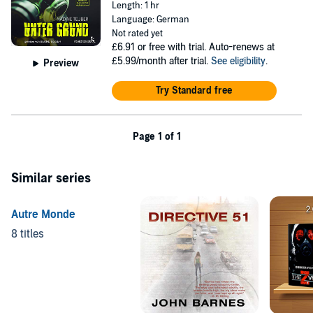
Length: 1 hr
Language: German
Not rated yet
£6.91
or free with trial. Auto-renews at
£5.99/month after trial.
See eligibility
.
Preview
Try Standard free
Page 1 of 1
Similar series
Autre Monde
8 titles