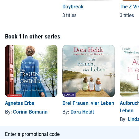
Daybreak
The Z Vi
3 titles
3 titles
Book 1 in other series
Agnetas Erbe
Drei Frauen, vier Leben
Aufbruch
Leben
By:
Corina Bomann
By:
Dora Heldt
By:
Lind
Enter a promotional code