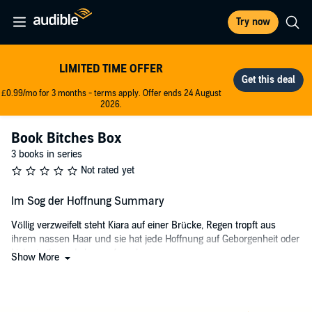
Try now
LIMITED TIME OFFER
£0.99/mo for 3 months - terms apply. Offer ends 24 August
2026.
Book Bitches Box
3 books in series
Not rated yet
Im Sog der Hoffnung Summary
Völlig verzweifelt steht Kiara auf einer Brücke, Regen tropft aus
ihrem nassen Haar und sie hat jede Hoffnung auf Geborgenheit oder
Liebe in ihrem Leben aufgegeben.
Show More
Ihr dominant-sadistischer Spielpartner ist den einen Schritt zu weit
gegangen, der ihr gezeigt hat, dass sie wertlos ist.