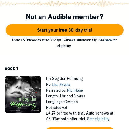
Noch fehlt ihr der Mut zum letzten Sprung, als ein Auto hält und
jemand aussteigt.
Not an Audible member?
Wird Kiara eines Besseren belehrt oder werden ihre Gefühle erneut
verletzt?
Start your free 30-day trial
Wir weisen dich darauf hin, dass dieser Titel nicht für dich
geeignet ist, wenn du unter 18 Jahre alt bist.
From £5.99/month after 30 days. Renews automatically. See
here
for
eligibility.
©2020 Lisa Skydla (P)2020 Hörbuchmanufaktur Berlin
Book 1
Im Sog der Hoffnung
By:
Lisa Skydla
Narrated by:
Nici Hope
Length: 1 hr and 3 mins
Language: German
Not rated yet
£4.74
or free with trial. Auto-renews at
£5.99/month after trial.
See eligibility
.