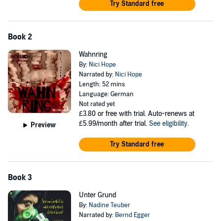
Try Standard free
Book 2
Wahnring
By:
Nici Hope
Narrated by:
Nici Hope
Length: 52 mins
Language: German
Not rated yet
£3.80
or free with trial. Auto-renews at
£5.99/month after trial.
See eligibility
.
Preview
Try Standard free
Book 3
Unter Grund
By:
Nadine Teuber
Narrated by:
Bernd Egger