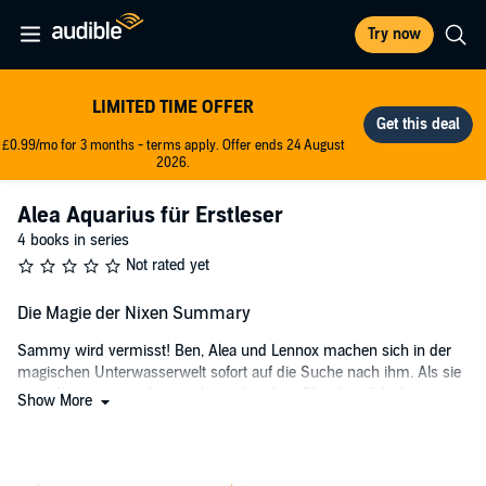
Try now
LIMITED TIME OFFER
£0.99/mo for 3 months - terms apply. Offer ends 24 August
2026.
Alea Aquarius für Erstleser
4 books in series
Not rated yet
Die Magie der Nixen Summary
Sammy wird vermisst! Ben, Alea und Lennox machen sich in der
magischen Unterwasserwelt sofort auf die Suche nach ihm. Als sie
seine Kamera zwischen umhertreibendem Plastikmüll finden,
Show More
machen sie sich große Sorgen. Wo steckt Sammy nur, und was ist
passiert?
Mit "Alea Aquarius: Die Magie der Nixen“ von Tanya Stewner und