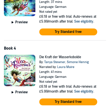
Length: 37 mins
Language: German
Not rated yet
£6.18
or free with trial. Auto-renews at
£5.99/month after trial.
See eligibility
.
Preview
Try Standard free
Book 4
Die Kraft der Wasserkobolde
By:
Tanya Stewner
,
Simone Hennig
Narrated by:
Laura Maire
Length: 41 mins
Language: German
Not rated yet
£6.18
or free with trial. Auto-renews at
£5.99/month after trial.
See eligibility
.
Preview
Try Standard free