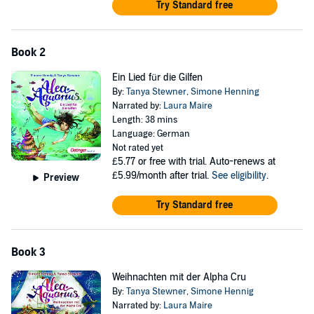
Try Standard free
Book 2
Ein Lied für die Gilfen
By:
Tanya Stewner
,
Simone Henning
Narrated by:
Laura Maire
Length: 38 mins
Language: German
Not rated yet
£5.77
or free with trial. Auto-renews at
£5.99/month after trial.
See eligibility
.
Preview
Try Standard free
Book 3
Weihnachten mit der Alpha Cru
By:
Tanya Stewner
,
Simone Hennig
Narrated by:
Laura Maire