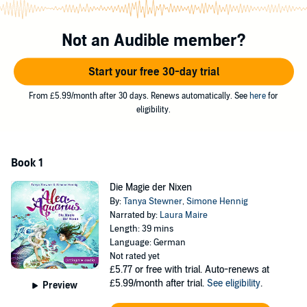
Simone Henning gibt es die spannenden Meermädchen-Abenteuer
rund um Alea, Sammy und Lennox nun auch für Hörerinnen und
Hörer ab 5 Jahren.
Not an Audible member?
©2018 Verlag Friedrich Oetinger GmbH, Hamburg (P)2018 Oetinger
Start your free 30-day trial
Media GmbH, Hamburg, ein Unternehmen der Verlagsgruppe
Oetinger
From £5.99/month after 30 days. Renews automatically. See
here
for
eligibility.
Book 1
Die Magie der Nixen
By:
Tanya Stewner
,
Simone Hennig
Narrated by:
Laura Maire
Length: 39 mins
Language: German
Not rated yet
£5.77
or free with trial. Auto-renews at
£5.99/month after trial.
See eligibility
.
Preview