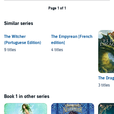
Page 1 of 1
Similar series
The Witcher
The Empyrean [French
(Portuguese Edition)
edition]
9 titles
4 titles
The Drag
3 titles
Book 1 in other series