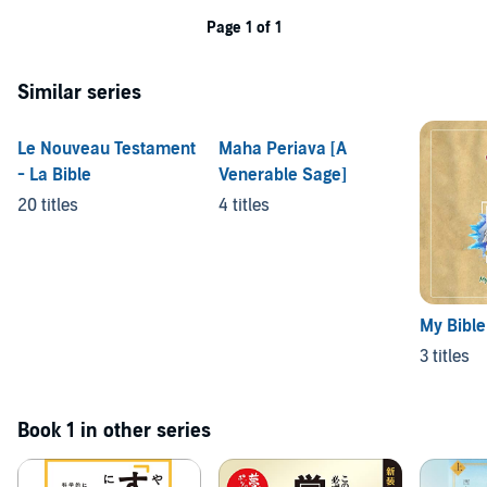
Page 1 of 1
Similar series
Le Nouveau Testament
Maha Periava [A
- La Bible
Venerable Sage]
20 titles
4 titles
My Bible
3 titles
Book 1 in other series