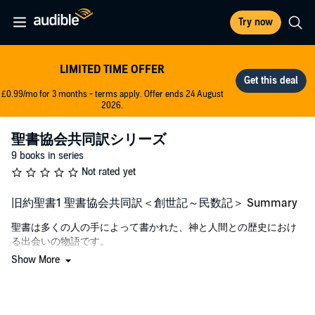
Try now
LIMITED TIME OFFER
£0.99/mo for 3 months - terms apply. Offer ends 24 August
2026.
聖書協会共同訳シリーズ
9 books in series
Not rated yet
旧約聖書1 聖書協会共同訳＜創世記～民数記＞ Summary
聖書は多くの人の手によって書かれた、神と人間との歴史におけ
る出会いの物語です。
Show More
今から3000年ほど前の紀元前10世紀頃にその最も古い部分が書か
れ、紀元後2世紀に最後の書が書かれました。
今では世界各国の言葉に翻訳されており、中でも「聖書協会共同