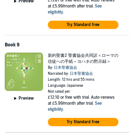
£13.81
or free with trial. Auto-renews
Preview
at £5.99/month after trial.
See
eligibility
.
Try Standard free
Book 9
新約聖書2 聖書協会共同訳＜ローマの
信徒への手紙～ヨハネの黙示録＞
By:
日本聖書協会
Narrated by:
日本聖書協会
Length: 12 hrs and 55 mins
Language: Japanese
Not rated yet
£12.10
or free with trial. Auto-renews
Preview
at £5.99/month after trial.
See
eligibility
.
Try Standard free