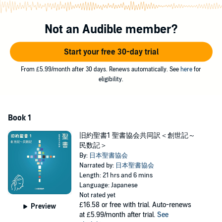
訳」は最新の研究結果のもと、拡張高く美しい日本語で訳された
新しい翻訳です。
Not an Audible member?
この「旧約聖書1」には、創世記から民数記までが収録されていま
す。
Start your free 30-day trial
目次
From £5.99/month after 30 days. Renews automatically. See
here
for
【創世記】(50トラック・1533節・396分)
eligibility.
モーセ五書の最初の書で、書名は「起源、生成」を意味するギリ
シア語（ゲネシス）に由来します。
創世記は、洪水とノアの箱舟、バベルの塔、アブラハムと妻サ
Book 1
ラ、その子イサクとイシュマエル、
旧約聖書1 聖書協会共同訳＜創世記～
その子ヤコブとエサウの兄弟、イサクの子ヨセフの物語などを含
民数記＞
みます。
By:
日本聖書協会
Narrated by:
日本聖書協会
【出エジプト記】(40トラック・1213節・320分)
Length: 21 hrs and 6 mins
Language: Japanese
モーセ五書の2番目の書で、書名はギリシア語の「エクソドス」
Not rated yet
（出ていくこと、出発）に由来します。
£16.58
or free with trial. Auto-renews
Preview
出エジプト記では、イスラエルの民のエジプトからの脱出、シナ
at £5.99/month after trial.
See