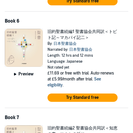
Try Standard free
Book 6
旧約聖書続編1 聖書協会共同訳＜トビ
ト記～マカバイ記二＞
By:
日本聖書協会
Narrated by:
日本聖書協会
Length: 12 hrs and 12 mins
Language: Japanese
Not rated yet
£11.69
or free with trial. Auto-renews
Preview
at £5.99/month after trial.
See
eligibility
.
Try Standard free
Book 7
旧約聖書続編2 聖書協会共同訳＜知恵