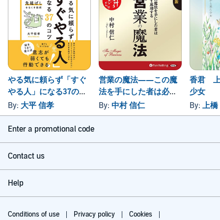
やる気に頼らず「すぐ
営業の魔法――この魔
香君 
やる人」になる37のコ
法を手にした者は必ず
少女
ツ
成功する
By:
大平 信孝
By:
中村 信仁
By:
上橋
Enter a promotional code
Contact us
Help
Conditions of use
Privacy policy
Cookies