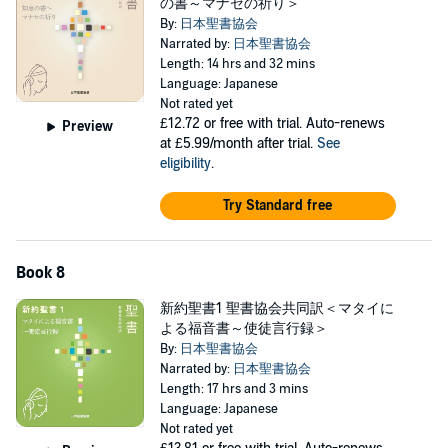
の書～マナセの祈り＞
By:
日本聖書協会
Narrated by:
日本聖書協会
Length: 14 hrs and 32 mins
Language: Japanese
Not rated yet
£12.72
or free with trial. Auto-renews
Preview
at £5.99/month after trial.
See
eligibility
.
Try Standard free
Book 8
新約聖書1 聖書協会共同訳＜マタイに
よる福音書～使徒言行録＞
By:
日本聖書協会
Narrated by:
日本聖書協会
Length: 17 hrs and 3 mins
Language: Japanese
Not rated yet