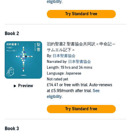
イ山での律法の授与という、古代イスラエル史上最も重要な二つ
eligibility
.
の出来事が描かれています。
Try Standard free
【レビ記】(27トラック・859節・245分)
モーセ五書の3番目の書で、ヘブライ語では冒頭の言葉を採り
「（神は）呼んだ」（ヴァイクラー）の書と呼ばれます。
Book 2
またユダヤ教のラビはレビ記を「祭司の手引書」と呼びます。 レ
旧約聖書2 聖書協会共同訳＜申命記～
ビ記では、神がモーセに命じられた、
サムエル記下＞
By:
日本聖書協会
イスラエルの民を聖なる民として聖別するための献げ物や清めの
Narrated by:
日本聖書協会
儀式が詳細に説明されています。
Length: 19 hrs and 34 mins
【民数記】(36トラック・1289節・303分)
Language: Japanese
Not rated yet
モーセ五書の4番目の書で、書名は「数」を意味するギリシア語
£14.41
or free with trial. Auto-renews
Preview
（アリスモイ）とラテン語（ヌーメリ）に由来します。
at £5.99/month after trial.
See
eligibility
.
民数記には、イスラエルの部族や氏族の名称や人数の記録と、イ
スラエルの民が荒れ野を旅する姿が描かれます。
Try Standard free
旅の途上で民は、神に対して度々反抗的な態度を示し、指導者モ
ーセやアロンに不平を漏らします。
Book 3
神への信頼を伝えてきた書ですが、この書において重要なのは、