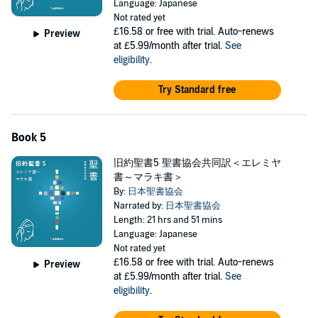
Language: Japanese
Not rated yet
£16.58
or free with trial. Auto-renews
Preview
at £5.99/month after trial.
See
eligibility
.
Try Standard free
Book 5
旧約聖書5 聖書協会共同訳＜エレミヤ
書～マラキ書＞
By:
日本聖書協会
Narrated by:
日本聖書協会
Length: 21 hrs and 51 mins
Language: Japanese
Not rated yet
£16.58
or free with trial. Auto-renews
Preview
at £5.99/month after trial.
See
eligibility
.