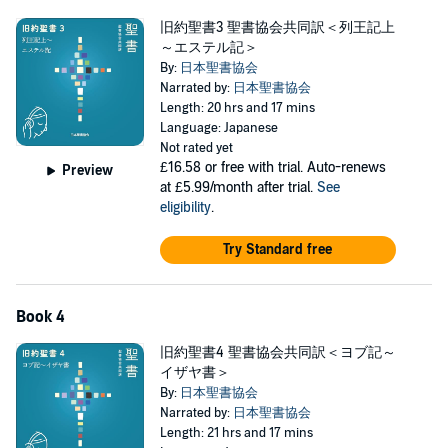
旧約聖書3 聖書協会共同訳＜列王記上
この神は過ちを犯した民を受け入れ続ける「恵みの神」だという
～エステル記＞
ことです。
By:
日本聖書協会
本タイトルには付属資料・PDFが用意されています。ご購入後、
Narrated by:
日本聖書協会
PCサイトのライブラリー、またはアプリ上の「目次」からご確認
Length: 20 hrs and 17 mins
ください。
Language: Japanese
Not rated yet
©2018 『聖書 聖書協会共同訳』 (P)日本聖書協会
£16.58
or free with trial. Auto-renews
Preview
at £5.99/month after trial.
See
eligibility
.
Try Standard free
Book 4
旧約聖書4 聖書協会共同訳＜ヨブ記～
イザヤ書＞
By:
日本聖書協会
Narrated by:
日本聖書協会
Length: 21 hrs and 17 mins