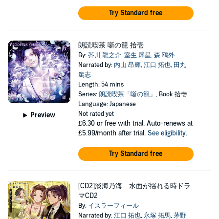
Try Standard free
朗読喫茶 噺の籠 拾壱
By:
芥川 龍之介
,
室生 犀星
,
森 鴎外
Narrated by:
内山 昂輝
,
江口 拓也
,
田丸
篤志
Length: 54 mins
Series:
朗読喫茶「噺の籠」
, Book 拾壱
Language: Japanese
Not rated yet
Preview
£6.30
or free with trial. Auto-renews at
£5.99/month after trial.
See eligibility
.
Try Standard free
[CD2]淡海乃海 水面が揺れる時ドラ
マCD2
By:
イスラーフィール
Narrated by:
江口 拓也
,
永塚 拓馬
,
茅野