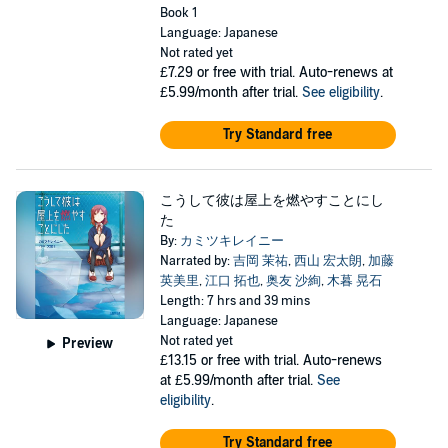
Book 1
Language: Japanese
Not rated yet
£7.29
or free with trial. Auto-renews at
£5.99/month after trial.
See eligibility
.
Try Standard free
こうして彼は屋上を燃やすことにし
た
By:
カミツキレイニー
Narrated by:
吉岡 茉祐
,
西山 宏太朗
,
加藤
英美里
,
江口 拓也
,
奥友 沙絢
,
木暮 晃石
Length: 7 hrs and 39 mins
Language: Japanese
Not rated yet
Preview
£13.15
or free with trial. Auto-renews
at £5.99/month after trial.
See
eligibility
.
Try Standard free