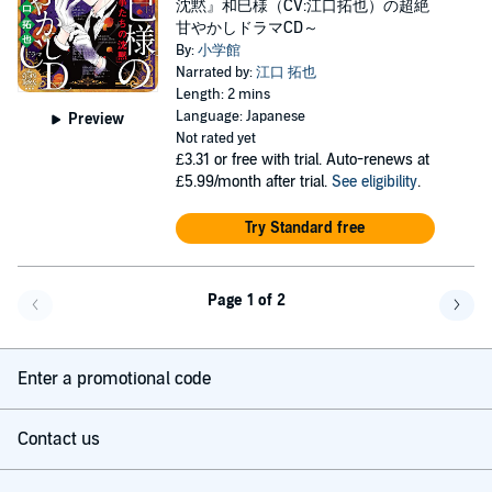
沈黙』和巳様（CV:江口拓也）の超絶
甘やかしドラマCD～
By:
小学館
Narrated by:
江口 拓也
Length: 2 mins
Language: Japanese
Preview
Not rated yet
£3.31
or free with trial. Auto-renews at
£5.99/month after trial.
See eligibility
.
Try Standard free
Page 1 of 2
Go back a page
Go f
Enter a promotional code
Contact us