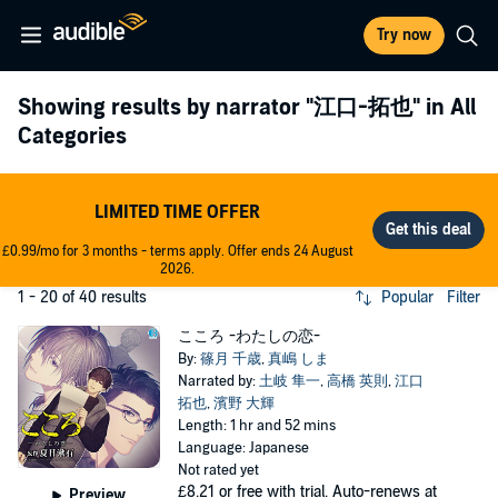
Try now
Showing results by narrator
"江口-拓也"
in All
Categories
LIMITED TIME OFFER
£0.99/mo for 3 months - terms apply. Offer ends 24 August
2026.
1 - 20 of 40 results
Popular
Filter
こころ -わたしの恋-
By:
篠月 千歳
,
真嶋 しま
Narrated by:
土岐 隼一
,
高橋 英則
,
江口
拓也
,
濱野 大輝
Length: 1 hr and 52 mins
Language: Japanese
Not rated yet
£8.21
or free with trial. Auto-renews at
Preview