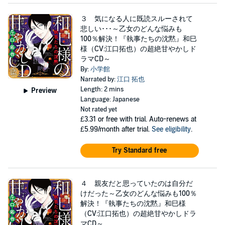
３ 気になる人に既読スルーされて
悲しい･･･～乙女のどんな悩みも
100％解決！『執事たちの沈黙』和巳
様（CV:江口拓也）の超絶甘やかしド
ラマCD～
By:
小学館
Narrated by:
江口 拓也
Length: 2 mins
Preview
Language: Japanese
Not rated yet
£3.31
or free with trial. Auto-renews at
£5.99/month after trial.
See eligibility
.
Try Standard free
４ 親友だと思っていたのは自分だ
けだった～乙女のどんな悩みも100％
解決！『執事たちの沈黙』和巳様
（CV:江口拓也）の超絶甘やかしドラ
マCD～