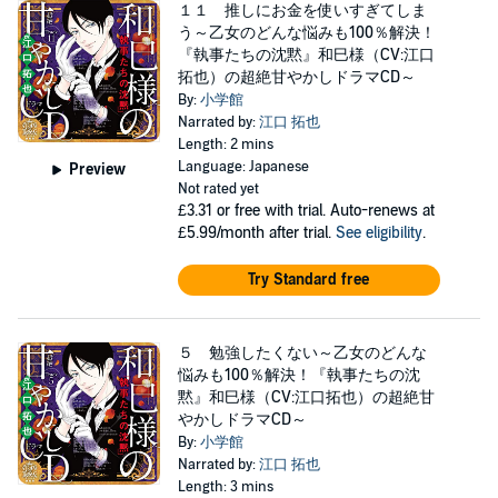
１１ 推しにお金を使いすぎてしま
う～乙女のどんな悩みも100％解決！
『執事たちの沈黙』和巳様（CV:江口
拓也）の超絶甘やかしドラマCD～
By:
小学館
Narrated by:
江口 拓也
Length: 2 mins
Language: Japanese
Preview
Not rated yet
£3.31
or free with trial. Auto-renews at
£5.99/month after trial.
See eligibility
.
Try Standard free
５ 勉強したくない～乙女のどんな
悩みも100％解決！『執事たちの沈
黙』和巳様（CV:江口拓也）の超絶甘
やかしドラマCD～
By:
小学館
Narrated by:
江口 拓也
Length: 3 mins