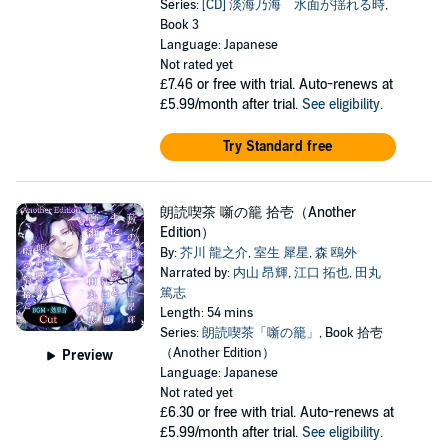
Series:
[CD] 淡海乃海 水面が揺れる時
,
Book 3
Language: Japanese
Not rated yet
£7.46
or free with trial. Auto-renews at
£5.99/month after trial.
See eligibility
.
Try Standard free
朗読喫茶 噺の籠 拾壱（Another
Edition）
By:
芥川 龍之介
,
室生 犀星
,
森 鴎外
Narrated by:
内山 昂輝
,
江口 拓也
,
田丸
篤志
Length: 54 mins
Series:
朗読喫茶「噺の籠」
, Book 拾壱
（Another Edition）
Preview
Language: Japanese
Not rated yet
£6.30
or free with trial. Auto-renews at
£5.99/month after trial.
See eligibility
.