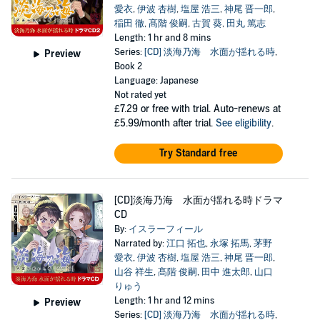
愛衣
,
伊波 杏樹
,
塩屋 浩三
,
神尾 晋一郎
,
稲田 徹
,
髙階 俊嗣
,
古賀 葵
,
田丸 篤志
Length: 1 hr and 8 mins
Series:
[CD] 淡海乃海 水面が揺れる時
,
Preview
Book 2
Language: Japanese
Not rated yet
£7.29
or free with trial. Auto-renews at
£5.99/month after trial.
See eligibility
.
Try Standard free
[CD]淡海乃海 水面が揺れる時ドラマ
CD
By:
イスラーフィール
Narrated by:
江口 拓也
,
永塚 拓馬
,
茅野
愛衣
,
伊波 杏樹
,
塩屋 浩三
,
神尾 晋一郎
,
山谷 祥生
,
髙階 俊嗣
,
田中 進太郎
,
山口
りゅう
Length: 1 hr and 12 mins
Preview
Series:
[CD] 淡海乃海 水面が揺れる時
,