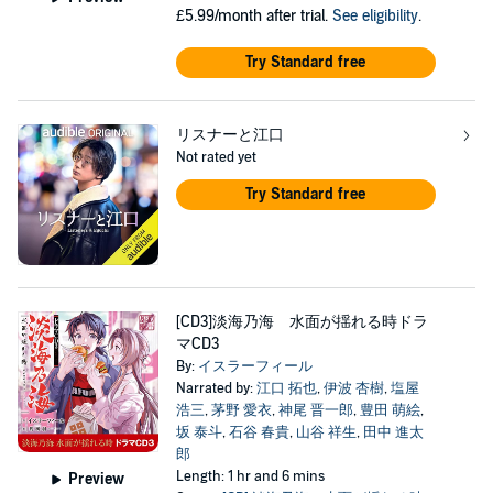
£5.99/month after trial.
See eligibility
.
Try Standard free
リスナーと江口
Not rated yet
Try Standard free
[CD3]淡海乃海 水面が揺れる時ドラ
マCD3
By:
イスラーフィール
Narrated by:
江口 拓也
,
伊波 杏樹
,
塩屋
浩三
,
茅野 愛衣
,
神尾 晋一郎
,
豊田 萌絵
,
坂 泰斗
,
石谷 春貴
,
山谷 祥生
,
田中 進太
郎
Length: 1 hr and 6 mins
Preview