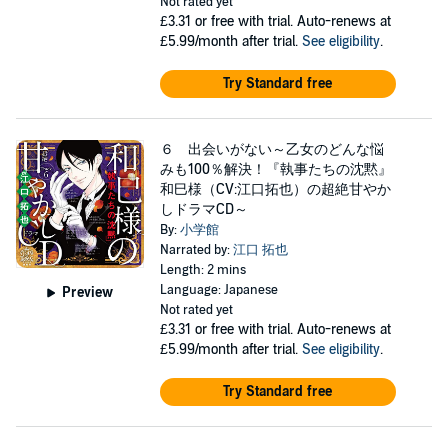
Not rated yet
£3.31
or free with trial. Auto-renews at
£5.99/month after trial.
See eligibility
.
Try Standard free
６ 出会いがない～乙女のどんな悩
みも100％解決！『執事たちの沈黙』
和巳様（CV:江口拓也）の超絶甘やか
しドラマCD～
By:
小学館
Narrated by:
江口 拓也
Length: 2 mins
Language: Japanese
Preview
Not rated yet
£3.31
or free with trial. Auto-renews at
£5.99/month after trial.
See eligibility
.
Try Standard free