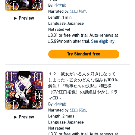
By:
小学館
Narrated by:
江口 拓也
Length: 1 min
Preview
Language: Japanese
Not rated yet
£3.31
or free with trial. Auto-renews at
£5.99/month after trial.
See eligibility
.
Try Standard free
１２ 彼女がいる人を好きになって
しまった～乙女のどんな悩みも100％
解決！『執事たちの沈黙』和巳様
（CV:江口拓也）の超絶甘やかしドラ
マCD～
By:
小学館
Narrated by:
江口 拓也
Length: 2 mins
Preview
Language: Japanese
Not rated yet
£3.31
or free with trial. Auto-renews at