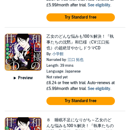
£5.99/month after trial.
See eligibility
.
Try Standard free
乙女のどんな悩みも100％解決！『執
事たちの沈黙』和巳様（CV:江口拓
也）の超絶甘やかしドラマCD
By:
小学館
Narrated by:
江口 拓也
Length: 39 mins
Language: Japanese
Not rated yet
Preview
£6.24
or free with trial. Auto-renews at
£5.99/month after trial.
See eligibility
.
Try Standard free
８ 睡眠不足になりがち～乙女のど
んな悩みも100％解決！『執事たちの