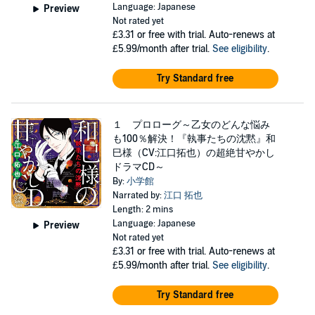
Language: Japanese
Preview
Not rated yet
£3.31
or free with trial. Auto-renews at
£5.99/month after trial.
See eligibility
.
Try Standard free
１ プロローグ～乙女のどんな悩み
も100％解決！『執事たちの沈黙』和
巳様（CV:江口拓也）の超絶甘やかし
ドラマCD～
By:
小学館
Narrated by:
江口 拓也
Length: 2 mins
Language: Japanese
Preview
Not rated yet
£3.31
or free with trial. Auto-renews at
£5.99/month after trial.
See eligibility
.
Try Standard free