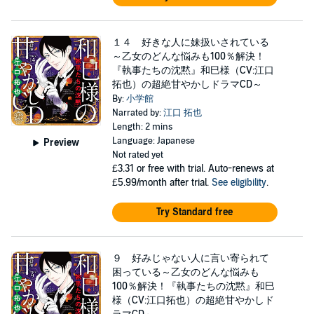
１４ 好きな人に妹扱いされている
～乙女のどんな悩みも100％解決！
『執事たちの沈黙』和巳様（CV:江口
拓也）の超絶甘やかしドラマCD～
By:
小学館
Narrated by:
江口 拓也
Length: 2 mins
Language: Japanese
Preview
Not rated yet
£3.31
or free with trial. Auto-renews at
£5.99/month after trial.
See eligibility
.
Try Standard free
９ 好みじゃない人に言い寄られて
困っている～乙女のどんな悩みも
100％解決！『執事たちの沈黙』和巳
様（CV:江口拓也）の超絶甘やかしド