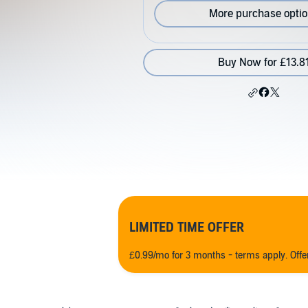
More purchase opti
Buy Now for £13.8
LIMITED TIME OFFER
£0.99/mo for 3 months - terms apply. Off