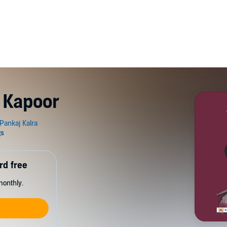
 Kapoor
rd free
monthly.