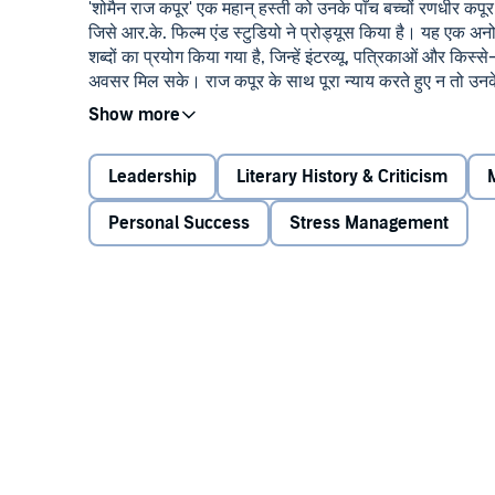
'शोमैन राज कपूर' एक महान् हस्ती को उनके पाँच बच्चों रणधीर कपूर
जिसे आर.के. फिल्म एंड स्टुडियो ने प्रोड्यूस किया है। यह एक अ
शब्दों का प्रयोग किया गया है, जिन्हें इंटरव्यू, पत्रिकाओं और कि
अवसर मिल सके। राज कपूर के साथ पूरा न्याय करते हुए न तो उनके वि
बल्कि उनका संग्रह और संपादन मात्र किया गया है। उनकी जीवनी आ
उनके परिवार, सहयोगियों और दोस्तों की यादों की सहायता से कल
कहती है। उनकी बेटी रितु नंदा की ओर से प्रस्तुत और उनके बच्चों 
Leadership
Literary History & Criticism
है और उनकी यादों एवं भावनाओं को सदा जीवंत बनाए रखने का ए
Personal Success
Stress Management