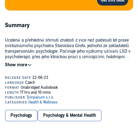
Summary
Ucelené a přehledné shrnutí znalostí z více než padesáti let praxe
světoznámého psychiatra Stanislava Grofa, jednoho ze zakladatelů
transpersonální psychologie. Počínaje jeho výzkumy užívání LSD v
psychoterapii, přes jeho klinickou práci s umírajícími, holotropní
dýchání, až po kosmologický přesah výzkumu vědomí. Kniha
©2000 Stanislav Grof (P)2022 Tympanum
potvrzuje Grofův neocenitelný přínos pro moderní psychiatrii a
psychologii, zejména v jeho intenzivním a systematickém zkoumání
zážitků ve změněných stavech vědomí a pojetí holotropního
dýchání. Zároveň významně přispívá do debaty o místě člověka v
kosmu. Jako jedinou šanci do budoucna vnímá Grof vnitřní
transformaci lidstva a jeho pozvednutí na vyšší úroveň vědomí.
Kniha se dočkala několika vydání a byla přeložena do více než
dvaceti světových jazyků.
Psychology
Psychology & Mental Health