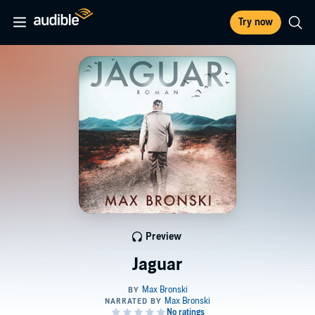
Try now
Preview
Jaguar