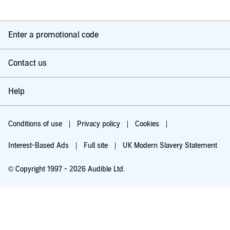
Enter a promotional code
Contact us
Help
Conditions of use
Privacy policy
Cookies
Interest-Based Ads
Full site
UK Modern Slavery Statement
© Copyright 1997 - 2026 Audible Ltd.
Try for £0.00
£5.99 a month after 30 days. Cancel anytime.