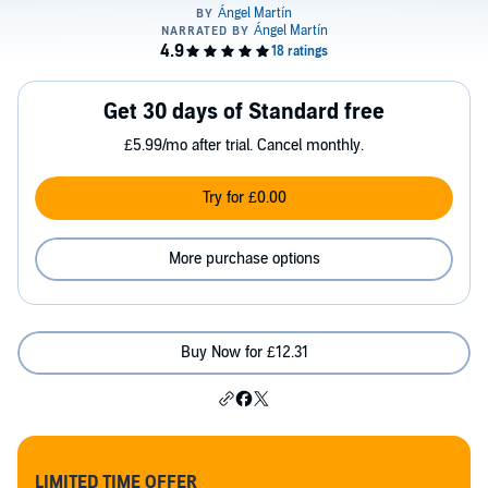
Get 30 days of Standard free
£5.99/mo after trial. Cancel monthly.
Try for £0.00
More purchase options
Buy Now for £12.31
LIMITED TIME OFFER