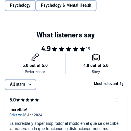
Y como desde que logré rehacerme no he vuelto a tener ninguna
Psychology
Psychology & Mental Health
caída que me haya hecho volver al hospital, he pensado que igual te
interesaba saber qué carajo estoy haciendo para mantenerme.
¿Te cuento ahora un secreto? Remontar después de que algo te
parta en dos es solo el principio de la historia.
Así que, si estás tratando de graduar tus emociones, apagar tus
miedos o bajar el volumen de tus voces, quizá te sirva este consejo:
intenta colocarte
detrás del ruido.
Most relevant
All stars
Increíble!
Es increíble y súper inspirador el modo en el que se describe
la manera en la que funcionan, o disfuncionan nuestros