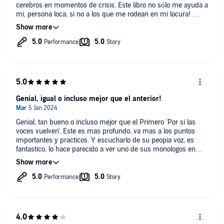
cerebros en momentos de crisis. Este libro no sólo me ayuda a
mi, persona loca, si no a los que me rodean en mi locura!
Gracias Angel, eres un crack!
Espero que con las veces que lo voy a recomendar te
conviertas en un besteseller...no solo porque te lo mereces, si
no porque el mundo merece escucharte!
Erika
Genial, igual o incluso mejor que el anterior!
Genial, tan bueno o incluso mejor que el Primero 'Por si las
voces vuelven'. Este es mas profundo, va mas a los puntos
importantes y practicos. Y escucharlo de su peopia voz, es
fantastico, lo hace parecido a ver uno de sus monologos en
directo, que tambien son magnificos! Un diez, en lo bien que
cuenta algo tan duro, en como consigue que se entienda, o
acerca al entendimiento de algo tan complejo como la mente
humana y sis desequilibrios.
Otro, por favor Angel, con mas progresos y consejos, con mas
reflexiones, con tanta vida!