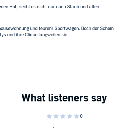
n Hof, riecht es nicht nur nach Staub und alten
Penthousewohnung und teurem Sportwagen. Doch der Schein
ys und ihre Clique langweilen sie.
waldhof erbt, ergreift sie die Chance für einen Neuanfang,
f sich allein gestellt.
dliebe zusammen. Doch Leidenschaft ist längst Gewohnheit
ie neue Besitzerin des alten Hofes, der er bei der
ch ihren Traum vom eigenen Café erfüllen?
haraktere, ein berührendes Familiengeheimnis und das
tion, die für Herzklopfen sorgt.