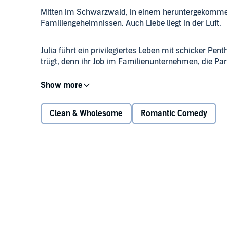
Mitten im Schwarzwald, in einem heruntergekommene
Familiengeheimnissen. Auch Liebe liegt in der Luft.
Julia führt ein privilegiertes Leben mit schicker 
trügt, denn ihr Job im Familienunternehmen, die Part
Als sie völlig unerwartet einen abgelegenen Schwarz
sehr zum Missfallen ihrer Mutter. Plötzlich ist Julia au
Clean & Wholesome
Romantic Comedy
Zimmermann Chris ist seit Jahren mit seiner Jugen
und langweiligen Streaming Abenden gewichen. Erst d
Renovierung hilft, lässt ihn aufleben.
Wie wird Chris sich entscheiden? Und wird Julia si
Süße Cupcakes, köstlich duftender Kaffee, starke C
alles in einer traumhaften Atmosphäre – eine Kombina