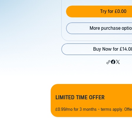
Try for £0.00
More purchase opti
Buy Now for £14.0
LIMITED TIME OFFER
£0.99/mo for 3 months - terms apply. Off