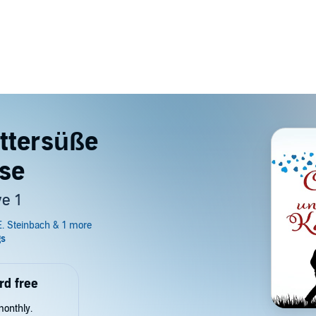
ttersüße
se
ve 1
rd free
monthly.