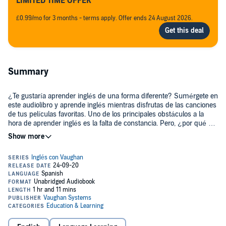
LIMITED TIME OFFER
£0.99/mo for 3 months - terms apply. Offer ends 24 August 2026.
Summary
¿Te gustaría aprender inglés de una forma diferente? Sumérgete en
este audiolibro y aprende inglés mientras disfrutas de las canciones
de tus películas favoritas. Uno de los principales obstáculos a la
hora de aprender inglés es la falta de constancia. Pero, ¿por qué no
somos constantes? Principalmente porque no nos gusta estudiar,
nos aburre o simplemente tenemos cosas más divertidas que
Hemos seleccionado nueve canciones famosísimas de películas
hacer. Por ello en Vaughan, siempre intentamos que el inglés sea
míticas, las hemos versionado con músicos profesionales, con la
divertido y ameno. En esta ocasión no solamente lanzamos un
voz de Rachelle Bentley e incluso en alguna con la del mismísimo
audio estupendo, sino que además lo hacemos para que disfrutes.
Richard Vaughan y a partir de aquí vamos a aprender inglés juntos.
Canciones seleccionadas:
"California Dreamin’"