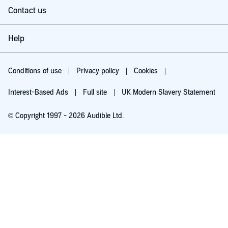
Contact us
Help
Conditions of use
Privacy policy
Cookies
Interest-Based Ads
Full site
UK Modern Slavery Statement
© Copyright 1997 - 2026 Audible Ltd.
Try for £0.00
£5.99 a month after 30 days. Cancel anytime.